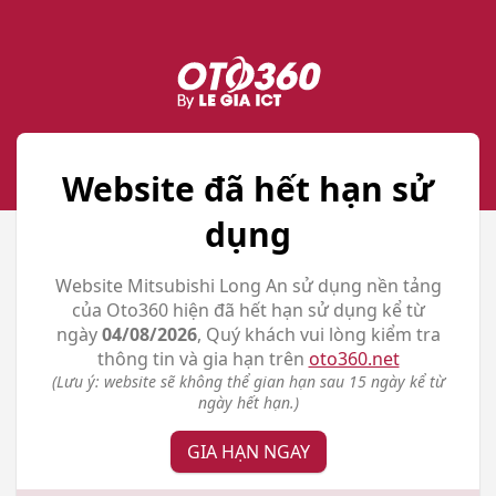
Website đã hết hạn sử
dụng
Website Mitsubishi Long An sử dụng nền tảng
của Oto360 hiện đã hết hạn sử dụng kể từ
ngày
04/08/2026
, Quý khách vui lòng kiểm tra
thông tin và gia hạn trên
oto360.net
(Lưu ý: website sẽ không thể gian hạn sau 15 ngày kể từ
ngày hết hạn.)
GIA HẠN NGAY